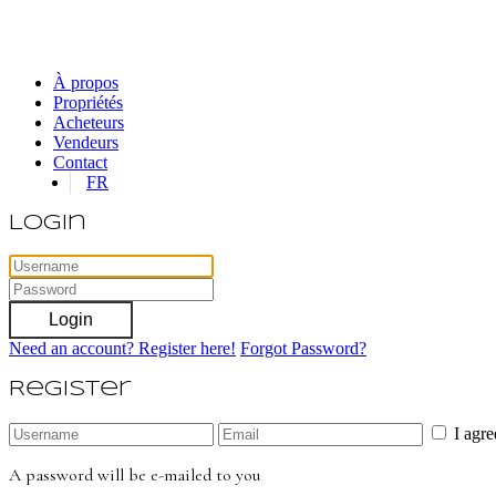
À propos
Propriétés
Acheteurs
Vendeurs
Contact
FR
Login
Login
Need an account? Register here!
Forgot Password?
Register
I agr
A password will be e-mailed to you