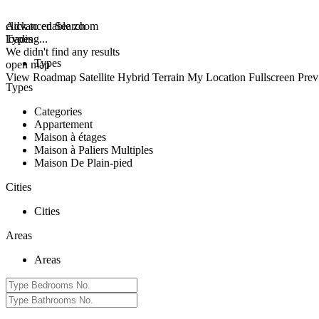
click to enable zoom
Advanced Search
loading...
Types
We didn't find any results
Types
open map
View
Roadmap
Satellite
Hybrid
Terrain
My Location
Fullscreen
Prev
Types
Categories
Appartement
Maison à étages
Maison à Paliers Multiples
Maison De Plain-pied
Cities
Cities
Areas
Areas