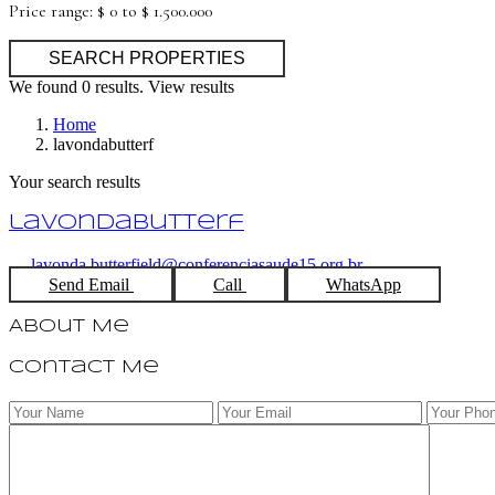
Price range:
$ 0 to $ 1.500.000
We found
0
results.
View results
Home
lavondabutterf
Your search results
lavondabutterf
lavonda.butterfield@conferenciasaude15.org.br
Send Email
Call
WhatsApp
About Me
Contact Me