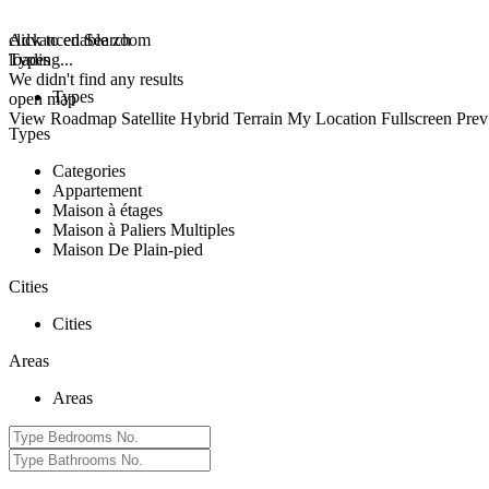
click to enable zoom
Advanced Search
loading...
Types
We didn't find any results
Types
open map
View
Roadmap
Satellite
Hybrid
Terrain
My Location
Fullscreen
Prev
Types
Categories
Appartement
Maison à étages
Maison à Paliers Multiples
Maison De Plain-pied
Cities
Cities
Areas
Areas