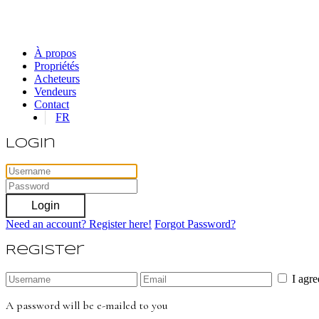
À propos
Propriétés
Acheteurs
Vendeurs
Contact
FR
Login
Login
Need an account? Register here!
Forgot Password?
Register
I agr
A password will be e-mailed to you