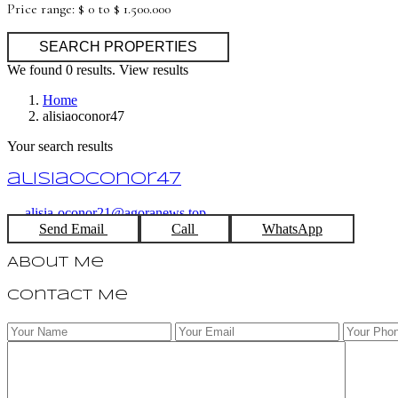
Price range:
$ 0 to $ 1.500.000
We found
0
results.
View results
Home
alisiaoconor47
Your search results
alisiaoconor47
alisia-oconor21@agoranews.top
Send Email
Call
WhatsApp
About Me
Contact Me