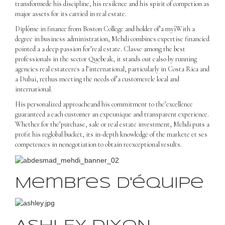
transformed
e
his discipline, his r
e
silence
and his spirit of comp
e
tion as
major assets for its
carri
e
d
in real estate.
Dipl
ô
m
e
in finance from Boston
College
and holder of
’
a my
î
With a
degree in business administration, Mehdi combines expertise
financi
e
d
pointed
a
a deep passion for
’
real estate
. Class
e
among the best
professionals in the sector
Qu
e
beak
, it stands out
e
also
by running
agencies
real estate
e
res
a
l
’
international, particularly in Costa Rica and
a
Dubai
, r
e
thus meeting the needs of
’
a customer
e
le
local and
international.
His personalized approach
e
and his commitment to the
’
excellence
guaranteed
a
each customer an exp
e
unique and transparent experience.
Whether for the
’
purchase, sale or real estate investment, Mehdi puts
a
profit his r
e
global bucket, its in-depth knowledge of the market
e
et ses
comp
e
tences in n
e
negotiation to obtain r
e
exceptional results.
Membres d'équipe