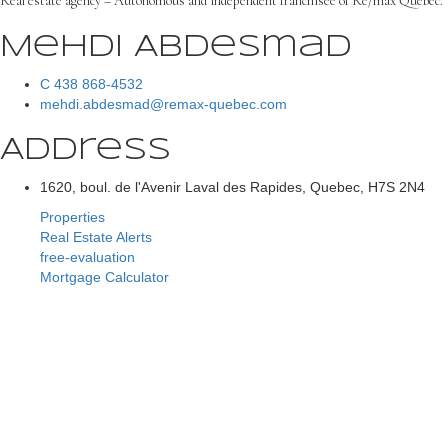
Real estate agency – Autonomous and independent franchisee of Re/max Québec.
Mehdi Abdesmad
C 438 868-4532
mehdi.abdesmad@remax-quebec.com
Address
1620, boul. de l'Avenir Laval des Rapides, Quebec, H7S 2N4
Properties
Real Estate Alerts
free-evaluation
Mortgage Calculator