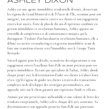
ASHLEY DIXON
Ashley est une agente immobilière résidentielle dévouée, desservant
les régions du Grand Montréal et de l’Ouest-de-l’Île, reconnue pour son
intégrité, son attention sincère envers ses clients et son engagement
envers leur succès. Forte de plus de dix ans d’expérience combinée en
gestion immobilière et en relations humaines, Ashley apporte un
ensemble de compétences et de connaissances uniques qui la
distinguent. Titulaire d’un baccalauréat en relations humaines, elle a
débuté sa carrière en marketing et en gestion immobilière avant de
faire une transition réussie vers l’immobilier avec le Groupe Tania
Bernardo.
Son œil aiguisé pour les détails, sa maîtrise des négociations et son
engagement envers l’excellence font d’elle un atout précieux pour vos
projets immobiliers. En tant que spécialiste de l’achat, Ashley aborde
chaque projet avec la détermination d’aider ses clients à réaliser leurs
rêves. Qu’il s’agisse de guider ses clients à travers des transactions
complexes ou de développer des stratégies personnalisées, son
approche axée sur le client garantit une expérience fluide et efficace.
Animée par une persévérance inébranlable et une volonté de livrer des
résultats exceptionnels, Ashley relève chaque défi avec assurance. Sa
détermination et son approche proactive font d’elle une partenaire