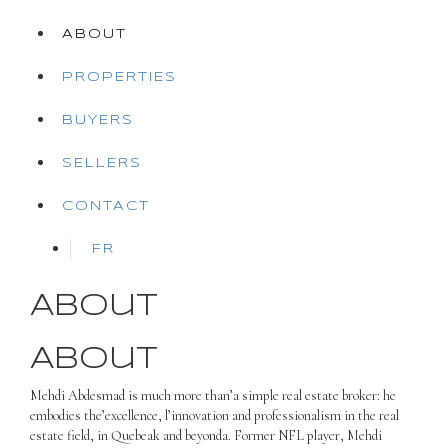
ABOUT
PROPERTIES
BUYERS
SELLERS
CONTACT
FR
About
About
Mehdi
Abdesmad
is much more than
’
a simple real estate broker: he
embodies the
’
excellence, l
’
innovation and professionalism in the real
estate field, in Qu
e
beak and beyond
a
. Former NFL player, Mehdi