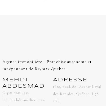
Agence immobilière – Franchisé autonome et
indépendant de Re/max Québec.
MEHDI
ADRESSE
ABDESMAD
1620, boul. de l'Avenir Laval
C 438 868-4532
des Rapides, Québec, H7S
mehdi.abdesmad@remax-
2N4