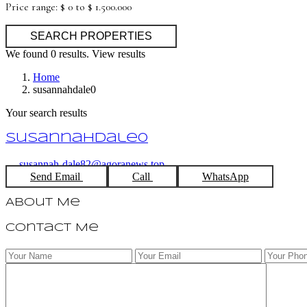
Price range:
$ 0 to $ 1.500.000
We found
0
results.
View results
Home
susannahdale0
Your search results
susannahdale0
susannah-dale82@agoranews.top
Send Email
Call
WhatsApp
About Me
Contact Me