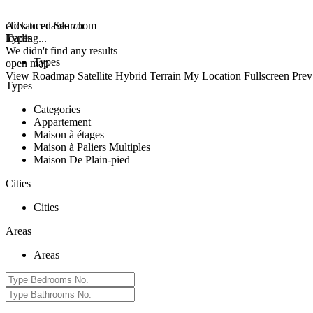
click to enable zoom
Advanced Search
loading...
Types
We didn't find any results
Types
open map
View
Roadmap
Satellite
Hybrid
Terrain
My Location
Fullscreen
Prev
Types
Categories
Appartement
Maison à étages
Maison à Paliers Multiples
Maison De Plain-pied
Cities
Cities
Areas
Areas