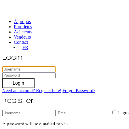
À propos
Propriétés
Acheteurs
Vendeurs
Contact
FR
Login
Login
Need an account? Register here!
Forgot Password?
Register
I agr
A password will be e-mailed to you