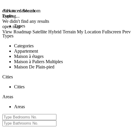
click to enable zoom
Advanced Search
loading...
Types
We didn't find any results
Types
open map
View
Roadmap
Satellite
Hybrid
Terrain
My Location
Fullscreen
Prev
Types
Categories
Appartement
Maison à étages
Maison à Paliers Multiples
Maison De Plain-pied
Cities
Cities
Areas
Areas