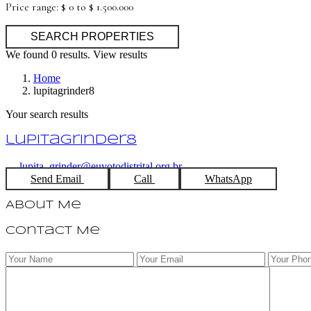
Price range:
$ 0 to $ 1.500.000
We found
0
results.
View results
Home
lupitagrinder8
Your search results
lupitagrinder8
lupita_grinder@euvotodistrital.org.br
Send Email
Call
WhatsApp
About Me
Contact Me