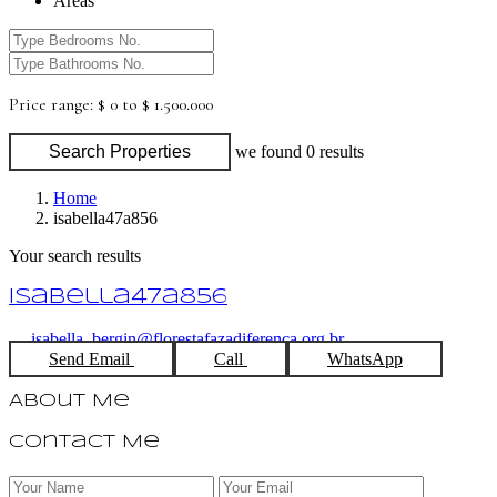
Areas
Price range:
$ 0 to $ 1.500.000
Search Properties
we found
0
results
Home
isabella47a856
Your search results
isabella47a856
isabella_bergin@florestafazadiferenca.org.br
Send Email
Call
WhatsApp
About Me
Contact Me