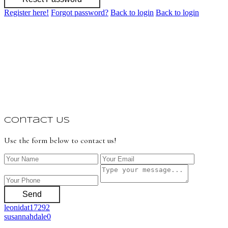
Register here!
Forgot password?
Back to login
Back to login
Contact Us
Use the form below to contact us!
Send
leonidat17292
susannahdale0