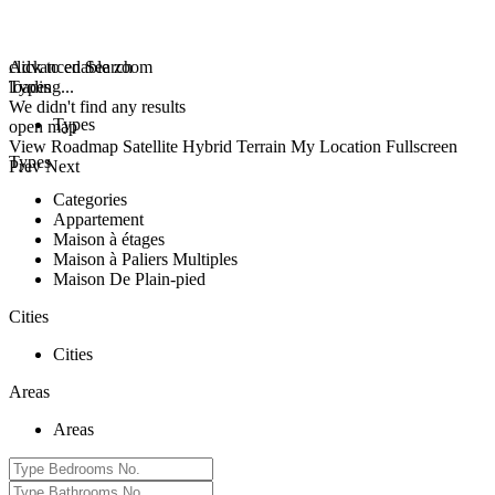
click to enable zoom
Advanced Search
loading...
Types
We didn't find any results
Types
open map
View
Roadmap
Satellite
Hybrid
Terrain
My Location
Fullscreen
Types
Prev
Next
Categories
Appartement
Maison à étages
Maison à Paliers Multiples
Maison De Plain-pied
Cities
Cities
Areas
Areas