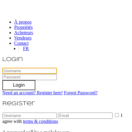
À propos
Propriétés
Acheteurs
Vendeurs
Contact
FR
Login
Login
Need an account? Register here!
Forgot Password?
Register
I
agree with
terms & conditions
A password will be e-mailed to you