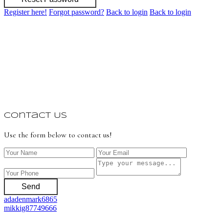
Register here!
Forgot password?
Back to login
Back to login
Contact Us
Use the form below to contact us!
Send
adadenmark6865
mikkig87749666