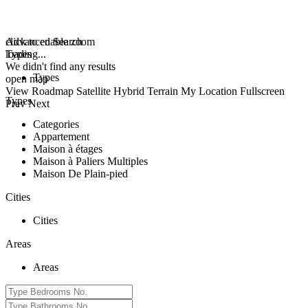
click to enable zoom
Advanced Search
loading...
Types
We didn't find any results
Types
open map
View
Roadmap
Satellite
Hybrid
Terrain
My Location
Fullscreen
Types
Prev
Next
Categories
Appartement
Maison à étages
Maison à Paliers Multiples
Maison De Plain-pied
Cities
Cities
Areas
Areas