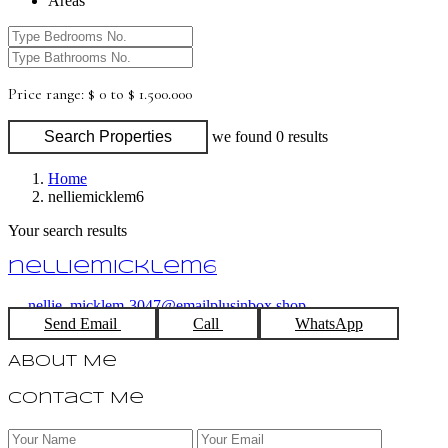
Areas
Price range:
$ 0 to $ 1.500.000
Search Properties
we found
0
results
Home
nelliemicklem6
Your search results
nelliemicklem6
nellie_micklem-3047@emailplusinbox.shop
Send Email
Call
WhatsApp
About Me
Contact Me