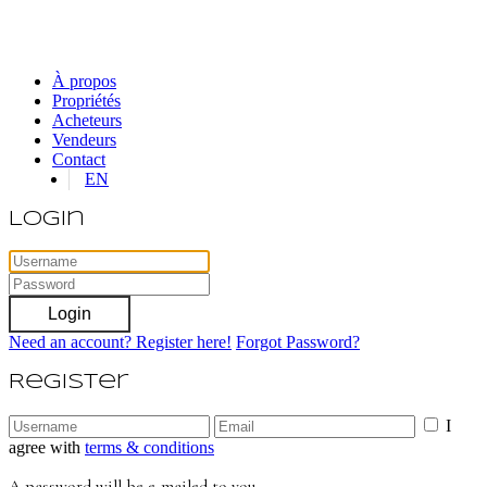
À propos
Propriétés
Acheteurs
Vendeurs
Contact
EN
Login
Login
Need an account? Register here!
Forgot Password?
Register
I
agree with
terms & conditions
A password will be e-mailed to you