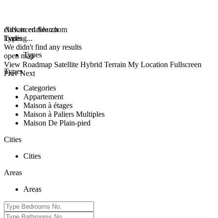
click to enable zoom
Advanced Search
loading...
Types
We didn't find any results
Types
open map
View
Roadmap
Satellite
Hybrid
Terrain
My Location
Fullscreen
Types
Prev
Next
Categories
Appartement
Maison à étages
Maison à Paliers Multiples
Maison De Plain-pied
Cities
Cities
Areas
Areas