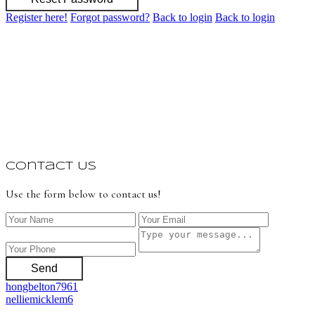
Register here!
Forgot password?
Back to login
Back to login
Contact Us
Use the form below to contact us!
Send
hongbelton7961
nelliemicklem6