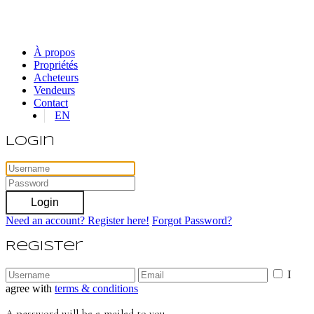
À propos
Propriétés
Acheteurs
Vendeurs
Contact
EN
Login
Login
Need an account? Register here!
Forgot Password?
Register
I
agree with
terms & conditions
A password will be e-mailed to you