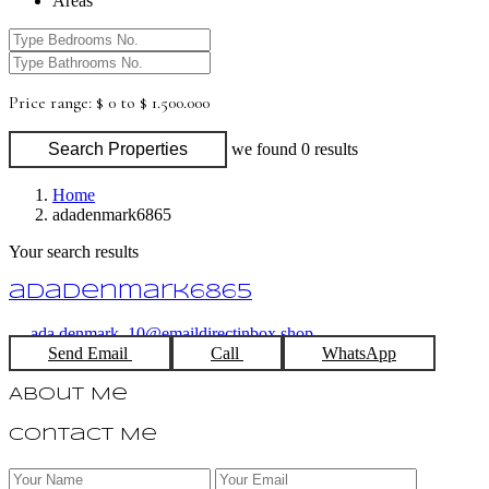
Areas
Price range:
$ 0 to $ 1.500.000
Search Properties
we found
0
results
Home
adadenmark6865
Your search results
adadenmark6865
ada.denmark_10@emaildirectinbox.shop
Send Email
Call
WhatsApp
About Me
Contact Me