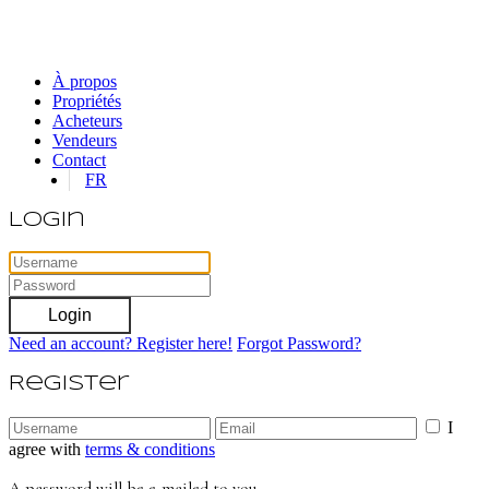
À propos
Propriétés
Acheteurs
Vendeurs
Contact
FR
Login
Login
Need an account? Register here!
Forgot Password?
Register
I
agree with
terms & conditions
A password will be e-mailed to you