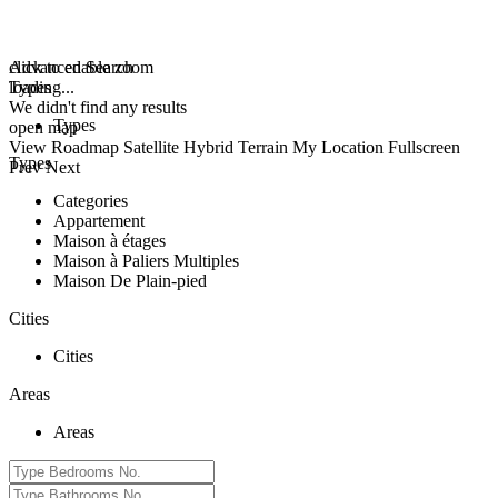
click to enable zoom
Advanced Search
loading...
Types
We didn't find any results
Types
open map
View
Roadmap
Satellite
Hybrid
Terrain
My Location
Fullscreen
Types
Prev
Next
Categories
Appartement
Maison à étages
Maison à Paliers Multiples
Maison De Plain-pied
Cities
Cities
Areas
Areas