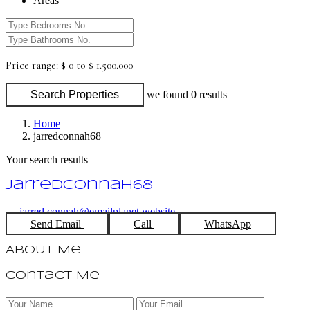
Areas
Price range:
$ 0 to $ 1.500.000
Search Properties
we found
0
results
Home
jarredconnah68
Your search results
jarredconnah68
jarred.connah@emailplanet.website
Send Email
Call
WhatsApp
About Me
Contact Me