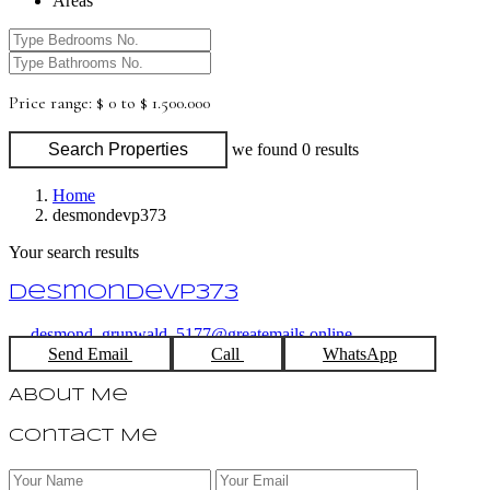
Areas
Price range:
$ 0 to $ 1.500.000
Search Properties
we found
0
results
Home
desmondevp373
Your search results
desmondevp373
desmond_grunwald_5177@greatemails.online
Send Email
Call
WhatsApp
About Me
Contact Me