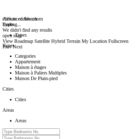
click to enable zoom
Advanced Search
loading...
Types
We didn't find any results
Types
open map
View
Roadmap
Satellite
Hybrid
Terrain
My Location
Fullscreen
Types
Prev
Next
Categories
Appartement
Maison à étages
Maison à Paliers Multiples
Maison De Plain-pied
Cities
Cities
Areas
Areas