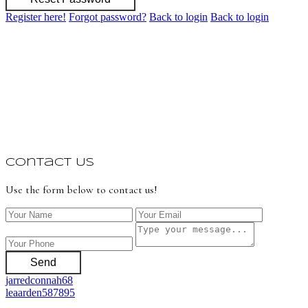
Register here!
Forgot password?
Back to login
Back to login
Contact Us
Use the form below to contact us!
Send
jarredconnah68
leaarden587895