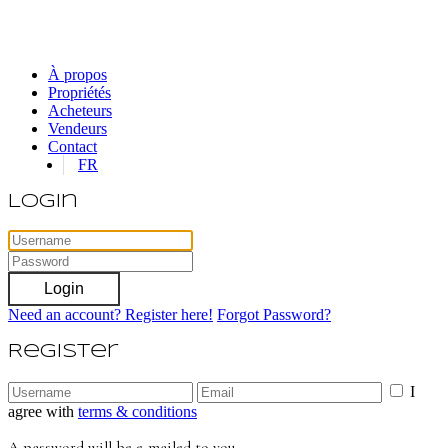
À propos
Propriétés
Acheteurs
Vendeurs
Contact
FR
Login
Login
Need an account? Register here!
Forgot Password?
Register
I
agree with
terms & conditions
A password will be e-mailed to you