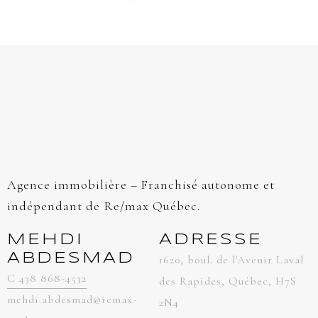
Agence immobilière – Franchisé autonome et
indépendant de Re/max Québec.
MEHDI
ADRESSE
ABDESMAD
1620, boul. de l'Avenir Laval
C 438 868-4532
des Rapides, Québec, H7S
mehdi.abdesmad@remax-
2N4