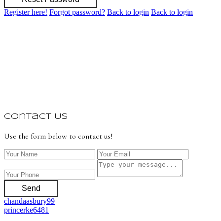
Register here!
Forgot password?
Back to login
Back to login
Contact Us
Use the form below to contact us!
Send
chandaasbury99
princerke6481