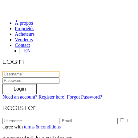
À propos
Propriétés
Acheteurs
Vendeurs
Contact
EN
Login
Login
Need an account? Register here!
Forgot Password?
Register
I
agree with
terms & conditions
A password will be e-mailed to you