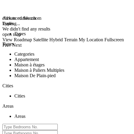
click to enable zoom
Advanced Search
loading...
Types
We didn't find any results
Types
open map
View
Roadmap
Satellite
Hybrid
Terrain
My Location
Fullscreen
Types
Prev
Next
Categories
Appartement
Maison à étages
Maison à Paliers Multiples
Maison De Plain-pied
Cities
Cities
Areas
Areas