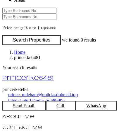
Areas
Price range:
$ 0 to $ 1.500.000
Search Properties
we found
0
results
Home
princerke6481
Your search results
princerke6481
princerke6481
prince_mileham@noticiasdobrasil.top
https://cuturl.Dpdns.org/899l5a
Send Email
Call
WhatsApp
About Me
Contact Me