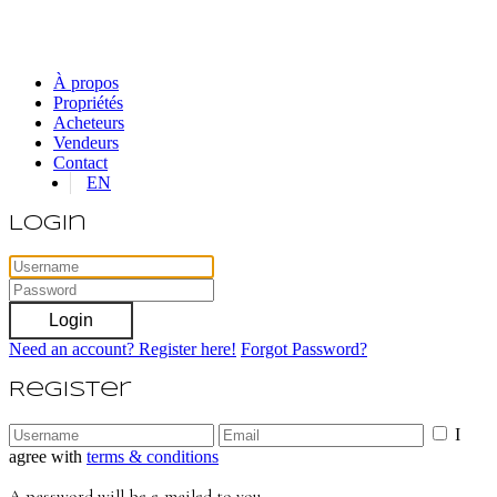
À propos
Propriétés
Acheteurs
Vendeurs
Contact
EN
Login
Login
Need an account? Register here!
Forgot Password?
Register
I
agree with
terms & conditions
A password will be e-mailed to you