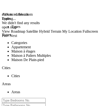
click to enable zoom
Advanced Search
loading...
Types
We didn't find any results
Types
open map
View
Roadmap
Satellite
Hybrid
Terrain
My Location
Fullscreen
Types
Prev
Next
Categories
Appartement
Maison à étages
Maison à Paliers Multiples
Maison De Plain-pied
Cities
Cities
Areas
Areas