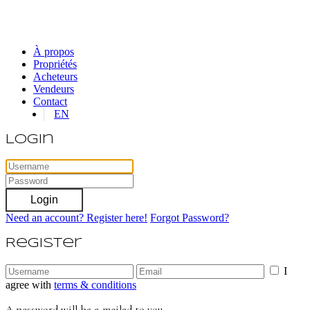
À propos
Propriétés
Acheteurs
Vendeurs
Contact
EN
Login
Login
Need an account? Register here!
Forgot Password?
Register
I
agree with
terms & conditions
A password will be e-mailed to you