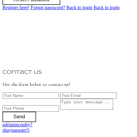
Register here!
Forgot password?
Back to login
Back to login
Contact Us
Use the form below to contact us!
Send
adrianmcnulty7
shaynaeaster5