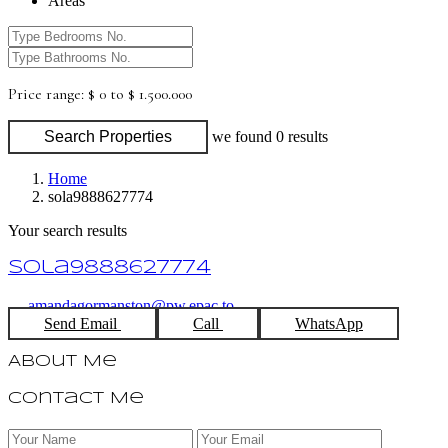
Areas
Price range:
$ 0 to $ 1.500.000
Search Properties
we found
0
results
Home
sola9888627774
Your search results
sola9888627774
amandagormanston@pw.epac.to
Send Email
Call
WhatsApp
About Me
Contact Me