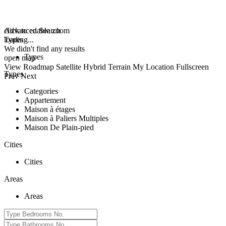
click to enable zoom
Advanced Search
loading...
Types
We didn't find any results
Types
open map
View
Roadmap
Satellite
Hybrid
Terrain
My Location
Fullscreen
Types
Prev
Next
Categories
Appartement
Maison à étages
Maison à Paliers Multiples
Maison De Plain-pied
Cities
Cities
Areas
Areas