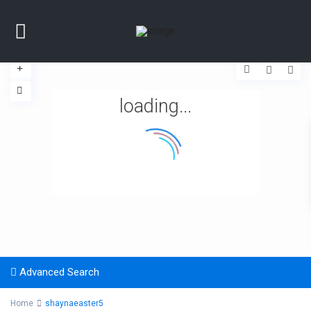
loading...
Advanced Search
Home
shaynaeaster5