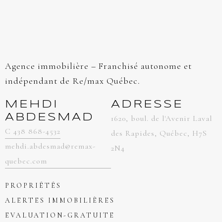
Agence immobilière – Franchisé autonome et
indépendant de Re/max Québec.
MEHDI
ADRESSE
ABDESMAD
1620, boul. de l'Avenir Laval
C 438 868-4532
des Rapides, Québec, H7S
mehdi.abdesmad@remax-
2N4
quebec.com
PROPRIÉTÉS
ALERTES IMMOBILIÈRES
EVALUATION-GRATUITE