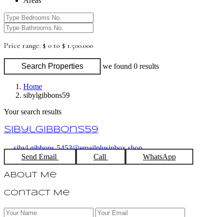
Areas
Price range:
$ 0 to $ 1.500.000
Search Properties
we found
0
results
Home
sibylgibbons59
Your search results
sibylgibbons59
sibyl.gibbons-5453@emailplusinbox.shop
Send Email
Call
WhatsApp
About Me
Contact Me