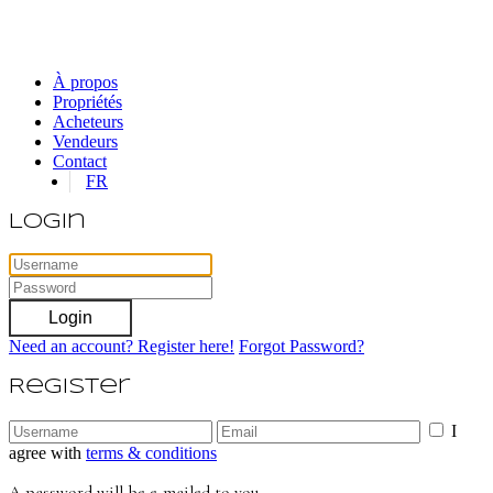
À propos
Propriétés
Acheteurs
Vendeurs
Contact
FR
Login
Login
Need an account? Register here!
Forgot Password?
Register
I
agree with
terms & conditions
A password will be e-mailed to you