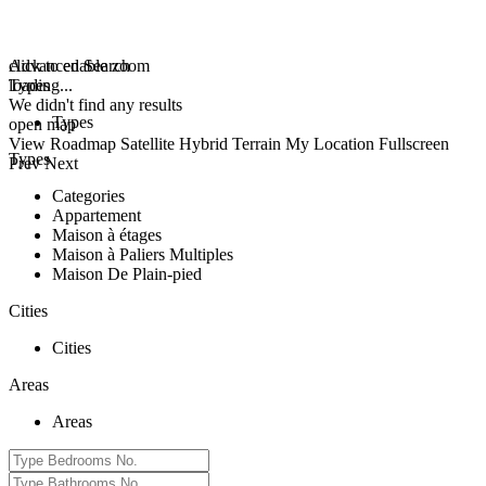
click to enable zoom
Advanced Search
loading...
Types
We didn't find any results
Types
open map
View
Roadmap
Satellite
Hybrid
Terrain
My Location
Fullscreen
Types
Prev
Next
Categories
Appartement
Maison à étages
Maison à Paliers Multiples
Maison De Plain-pied
Cities
Cities
Areas
Areas