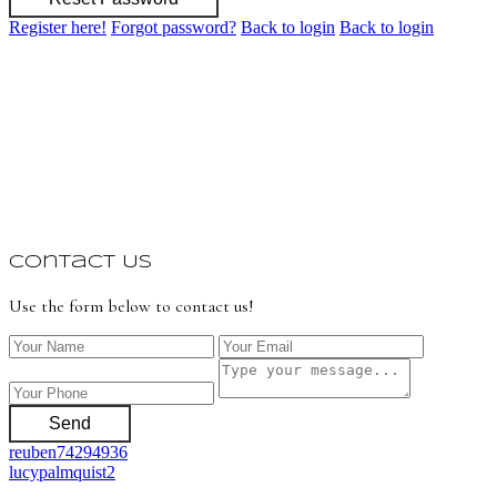
Register here!
Forgot password?
Back to login
Back to login
Contact Us
Use the form below to contact us!
Send
reuben74294936
lucypalmquist2