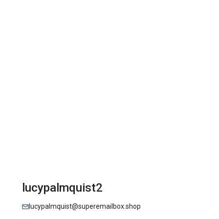
lucypalmquist2
lucypalmquist@superemailbox.shop