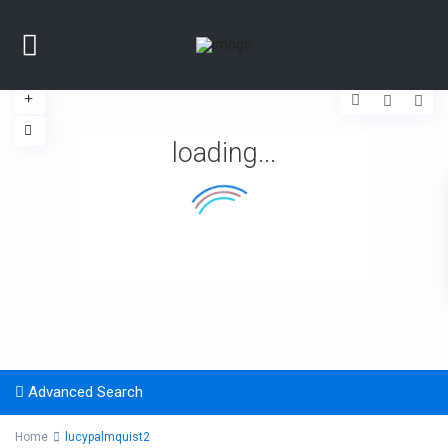
loading...
Advanced Search
Home
lucypalmquist2