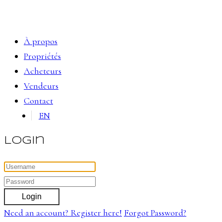
À propos
Propriétés
Acheteurs
Vendeurs
Contact
EN
Login
Login
Need an account? Register here!
Forgot Password?