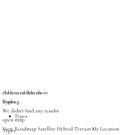
click to enable zoom
Advanced Search
loading...
Types
We didn't find any results
Types
open map
View
Roadmap
Satellite
Hybrid
Terrain
My Location
Types