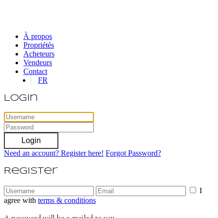
À propos
Propriétés
Acheteurs
Vendeurs
Contact
FR
Login
Login
Need an account? Register here!
Forgot Password?
Register
I
agree with
terms & conditions
A password will be e-mailed to you