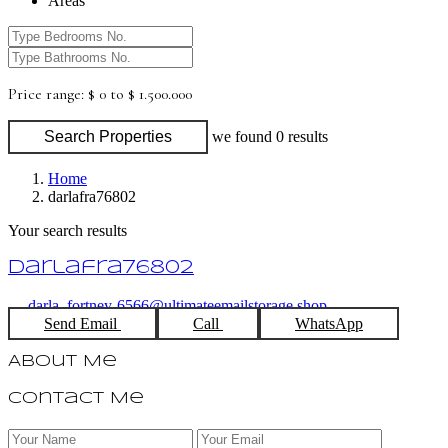
Areas
Price range:
$ 0 to $ 1.500.000
Search Properties
we found
0
results
Home
darlafra76802
Your search results
darlafra76802
darla_fortney-6566@ultimateemailstorage.shop
Send Email
Call
WhatsApp
About Me
Contact Me