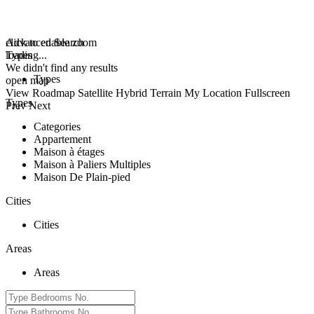
click to enable zoom
Advanced Search
loading...
Types
We didn't find any results
Types
open map
View
Roadmap
Satellite
Hybrid
Terrain
My Location
Fullscreen
Types
Prev
Next
Categories
Appartement
Maison à étages
Maison à Paliers Multiples
Maison De Plain-pied
Cities
Cities
Areas
Areas