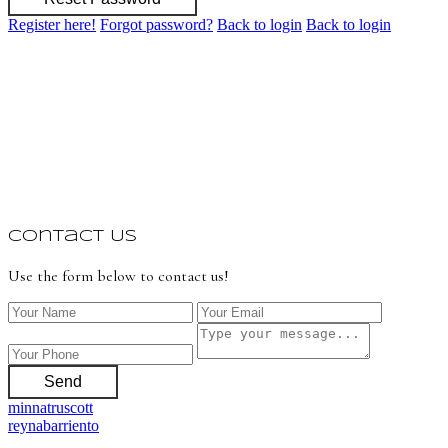
Register here!
Forgot password?
Back to login
Back to login
Contact Us
Use the form below to contact us!
Send
minnatruscott
reynabarriento