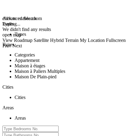
click to enable zoom
Advanced Search
loading...
Types
We didn't find any results
Types
open map
View
Roadmap
Satellite
Hybrid
Terrain
My Location
Fullscreen
Types
Prev
Next
Categories
Appartement
Maison à étages
Maison à Paliers Multiples
Maison De Plain-pied
Cities
Cities
Areas
Areas