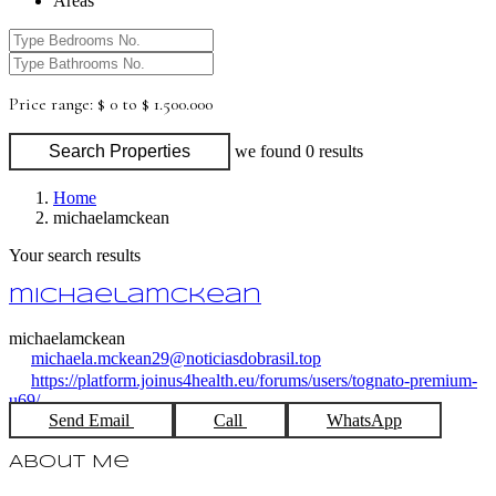
Areas
Price range:
$ 0 to $ 1.500.000
Search Properties
we found
0
results
Home
michaelamckean
Your search results
michaelamckean
michaelamckean
michaela.mckean29@noticiasdobrasil.top
https://platform.joinus4health.eu/forums/users/tognato-premium-
u69/
Send Email
Call
WhatsApp
About Me