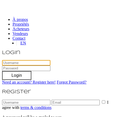
À propos
Propriétés
Acheteurs
Vendeurs
Contact
EN
Login
Login
Need an account? Register here!
Forgot Password?
Register
I
agree with
terms & conditions
A password will be e-mailed to you