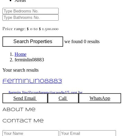
Areas
Price range:
$ 0 to $ 1.500.000
Search Properties
we found
0
results
Home
ferminlin08883
Your search results
ferminlin08883
fermin.lin@conferenciasaude15.org.br
Send Email
Call
WhatsApp
About Me
Contact Me