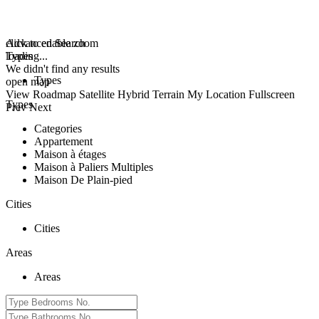
click to enable zoom
Advanced Search
loading...
Types
We didn't find any results
Types
open map
View
Roadmap
Satellite
Hybrid
Terrain
My Location
Fullscreen
Types
Prev
Next
Categories
Appartement
Maison à étages
Maison à Paliers Multiples
Maison De Plain-pied
Cities
Cities
Areas
Areas