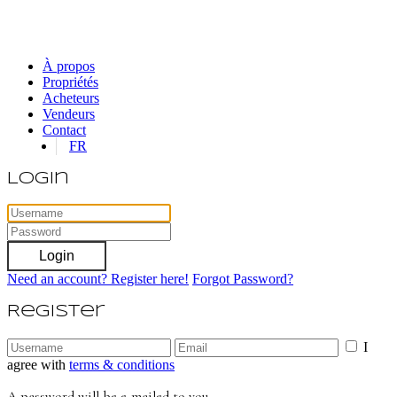
À propos
Propriétés
Acheteurs
Vendeurs
Contact
FR
Login
Login
Need an account? Register here!
Forgot Password?
Register
I
agree with
terms & conditions
A password will be e-mailed to you