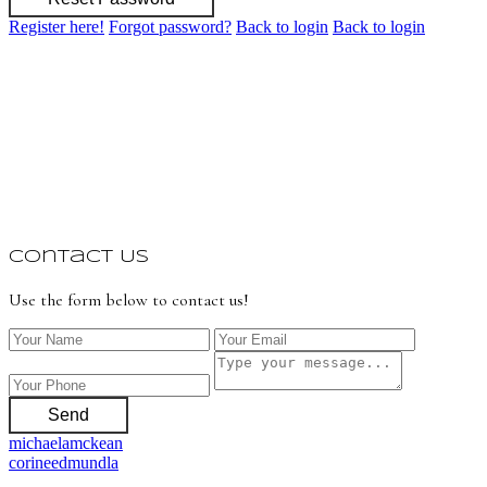
Register here!
Forgot password?
Back to login
Back to login
Contact Us
Use the form below to contact us!
Send
michaelamckean
corineedmundla