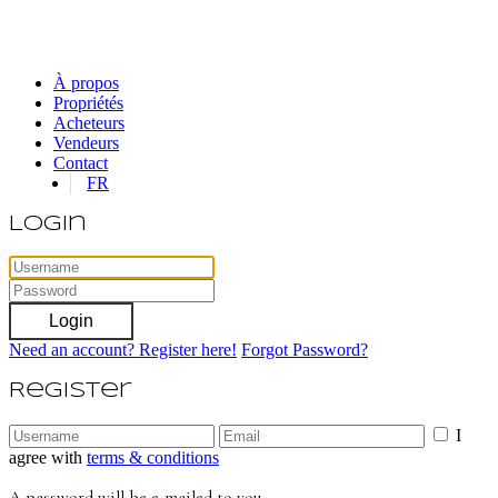
À propos
Propriétés
Acheteurs
Vendeurs
Contact
FR
Login
Login
Need an account? Register here!
Forgot Password?
Register
I
agree with
terms & conditions
A password will be e-mailed to you