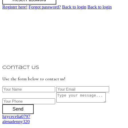
Register here!
Forgot password?
Back to login
Back to login
Contact Us
Use the form below to contact us!
Send
hzycecelia0797
alenadenny320