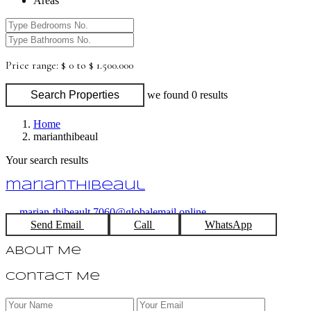
Areas
Price range:
$ 0 to $ 1.500.000
Search Properties
we found
0
results
Home
marianthibeaul
Your search results
marianthibeaul
marian-thibeault.7060@globalemail.online
Send Email
Call
WhatsApp
About Me
Contact Me