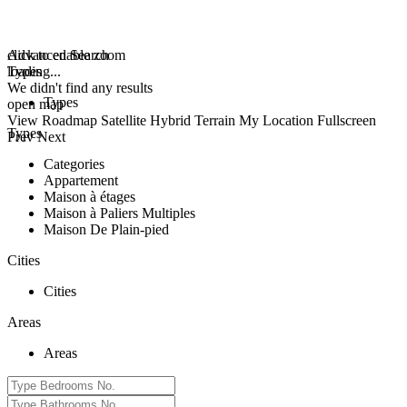
click to enable zoom
Advanced Search
loading...
Types
We didn't find any results
Types
open map
View
Roadmap
Satellite
Hybrid
Terrain
My Location
Fullscreen
Types
Prev
Next
Categories
Appartement
Maison à étages
Maison à Paliers Multiples
Maison De Plain-pied
Cities
Cities
Areas
Areas