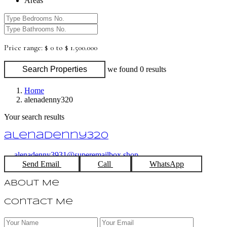
Areas
Price range:
$ 0 to $ 1.500.000
Search Properties
we found
0
results
Home
alenadenny320
Your search results
alenadenny320
alenadenny3931@superemailbox.shop
Send Email
Call
WhatsApp
About Me
Contact Me