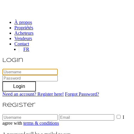
À propos
Propriétés
Acheteurs
Vendeurs
Contact
FR
Login
Login
Need an account? Register here!
Forgot Password?
Register
I
agree with
terms & conditions
A password will be e-mailed to you