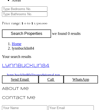
Areas
Price range:
$ 0 to $ 1.500.000
Search Properties
we found
0
results
Home
lynnbucklin84
Your search results
lynnbucklin84
lynn.bucklin80@papodejornal.top
Send Email
Call
WhatsApp
About Me
Contact Me