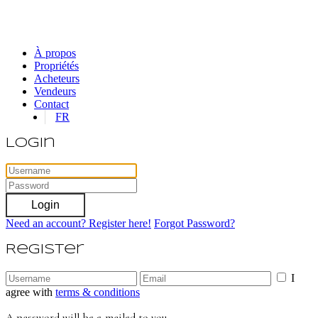
À propos
Propriétés
Acheteurs
Vendeurs
Contact
FR
Login
Login
Need an account? Register here!
Forgot Password?
Register
I
agree with
terms & conditions
A password will be e-mailed to you