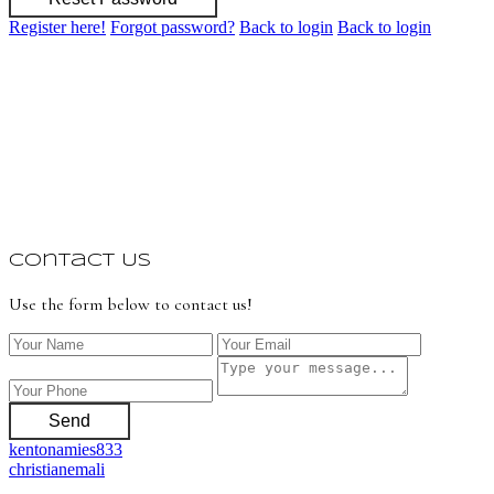
Register here!
Forgot password?
Back to login
Back to login
Contact Us
Use the form below to contact us!
Send
kentonamies833
christianemali