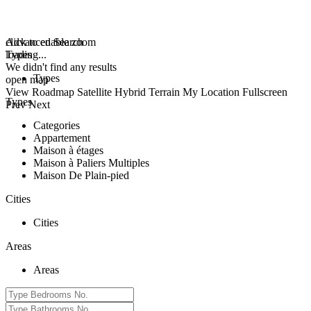
click to enable zoom
Advanced Search
loading...
Types
We didn't find any results
Types
open map
View
Roadmap
Satellite
Hybrid
Terrain
My Location
Fullscreen
Types
Prev
Next
Categories
Appartement
Maison à étages
Maison à Paliers Multiples
Maison De Plain-pied
Cities
Cities
Areas
Areas