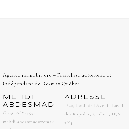
Agence immobilière – Franchisé autonome et
indépendant de Re/max Québec.
MEHDI
ADRESSE
ABDESMAD
1620, boul. de l'Avenir Laval
C 438 868-4532
des Rapides, Québec, H7S
mehdi.abdesmad@remax-
2N4