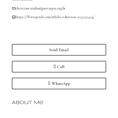
christiane.malin@guerraepaz.org.br
https://Www.pexels.com/@lydia-robertson-2155252434/
Send Email
Call
WhatsApp
About Me