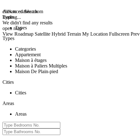
click to enable zoom
Advanced Search
loading...
Types
We didn't find any results
Types
open map
View
Roadmap
Satellite
Hybrid
Terrain
My Location
Fullscreen
Prev
Types
Categories
Appartement
Maison à étages
Maison à Paliers Multiples
Maison De Plain-pied
Cities
Cities
Areas
Areas