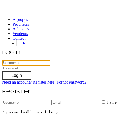
À propos
Propriétés
Acheteurs
Vendeurs
Contact
FR
Login
Login
Need an account? Register here!
Forgot Password?
Register
I agr
A password will be e-mailed to you