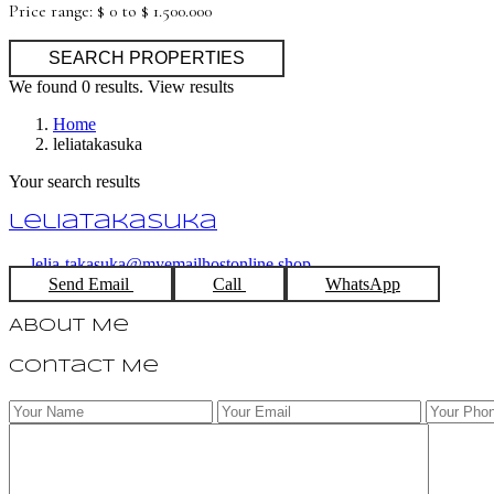
Price range:
$ 0 to $ 1.500.000
We found
0
results.
View results
Home
leliatakasuka
Your search results
leliatakasuka
lelia-takasuka@myemailhostonline.shop
Send Email
Call
WhatsApp
About Me
Contact Me