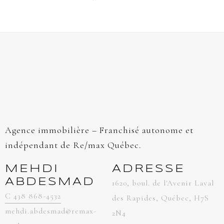
Agence immobilière – Franchisé autonome et
indépendant de Re/max Québec.
MEHDI
ADRESSE
ABDESMAD
1620, boul. de l'Avenir Laval
C 438 868-4532
des Rapides, Québec, H7S
mehdi.abdesmad@remax-
2N4