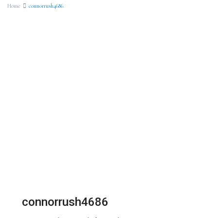
Home
connorrush4686
connorrush4686