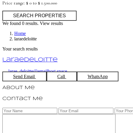
Price range:
$ 0 to $ 1.500.000
We found
0
results.
View results
Home
laraedeloitte
Your search results
laraedeloitte
larae_deloitte@emailhost.space
Send Email
Call
WhatsApp
About Me
Contact Me