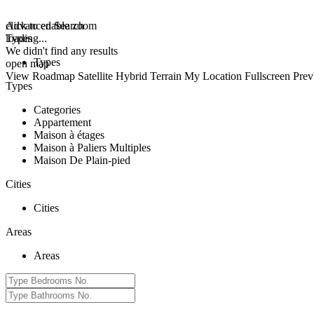
click to enable zoom
Advanced Search
loading...
Types
We didn't find any results
Types
open map
View
Roadmap
Satellite
Hybrid
Terrain
My Location
Fullscreen
Prev
Types
Categories
Appartement
Maison à étages
Maison à Paliers Multiples
Maison De Plain-pied
Cities
Cities
Areas
Areas