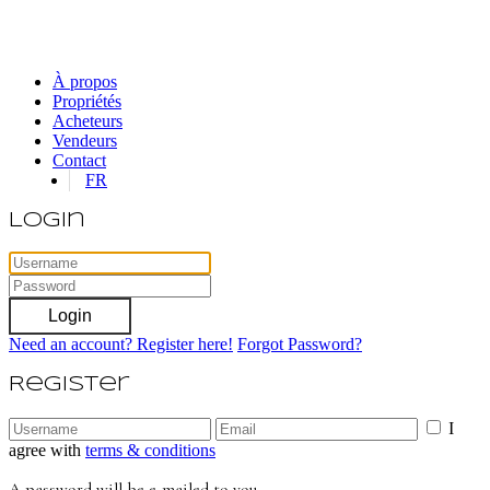
À propos
Propriétés
Acheteurs
Vendeurs
Contact
FR
Login
Login
Need an account? Register here!
Forgot Password?
Register
I
agree with
terms & conditions
A password will be e-mailed to you