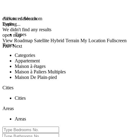
click to enable zoom
Advanced Search
loading...
Types
We didn't find any results
Types
open map
View
Roadmap
Satellite
Hybrid
Terrain
My Location
Fullscreen
Types
Prev
Next
Categories
Appartement
Maison à étages
Maison à Paliers Multiples
Maison De Plain-pied
Cities
Cities
Areas
Areas