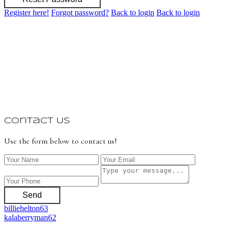
Register here!
Forgot password?
Back to login
Back to login
Contact Us
Use the form below to contact us!
Send
billiehelton63
kalaberryman62