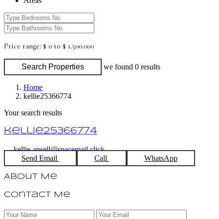
Areas
Price range:
$ 0 to $ 1.500.000
Search Properties
we found
0
results
Home
kellie25366774
Your search results
kellie25366774
kellie-ansell@spacemail.click
Send Email
Call
WhatsApp
About Me
Contact Me