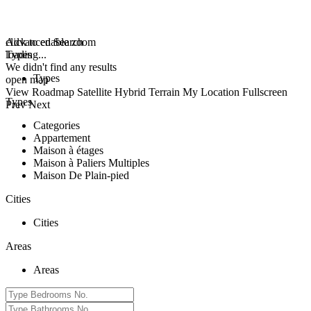
click to enable zoom
Advanced Search
loading...
Types
We didn't find any results
Types
open map
View
Roadmap
Satellite
Hybrid
Terrain
My Location
Fullscreen
Types
Prev
Next
Categories
Appartement
Maison à étages
Maison à Paliers Multiples
Maison De Plain-pied
Cities
Cities
Areas
Areas