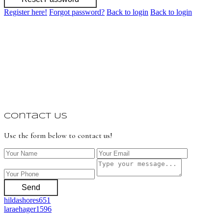
Register here!
Forgot password?
Back to login
Back to login
Contact Us
Use the form below to contact us!
Send
hildashores651
laraehager1596