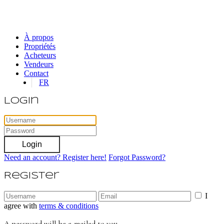
À propos
Propriétés
Acheteurs
Vendeurs
Contact
FR
Login
Login
Need an account? Register here!
Forgot Password?
Register
I
agree with
terms & conditions
A password will be e-mailed to you