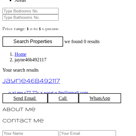
Areas
Price range:
$ 0 to $ 1.500.000
Search Properties
we found
0
results
Home
jayne46b492117
Your search results
jayne46b492117
o.xi.mu.s77.77c.x.wuat.u.fm@gmail.com
Send Email
Call
WhatsApp
About Me
Contact Me