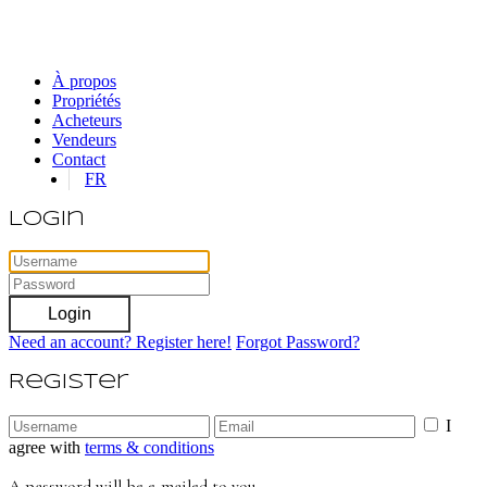
À propos
Propriétés
Acheteurs
Vendeurs
Contact
FR
Login
Login
Need an account? Register here!
Forgot Password?
Register
I
agree with
terms & conditions
A password will be e-mailed to you