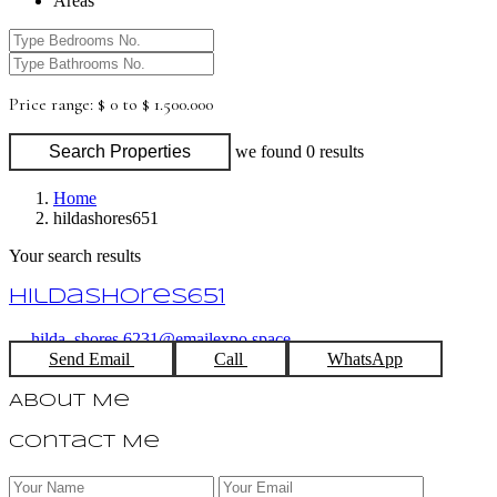
Areas
Price range:
$ 0 to $ 1.500.000
Search Properties
we found
0
results
Home
hildashores651
Your search results
hildashores651
hilda_shores.6231@emailexpo.space
Send Email
Call
WhatsApp
About Me
Contact Me