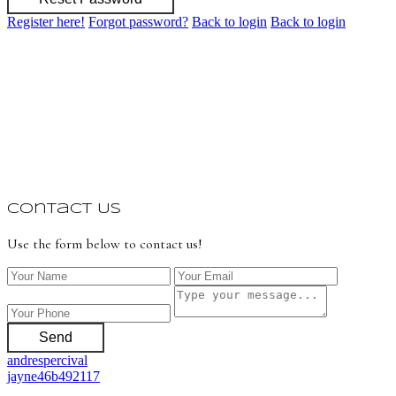
Register here!
Forgot password?
Back to login
Back to login
Contact Us
Use the form below to contact us!
Send
andrespercival
jayne46b492117