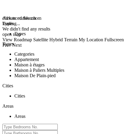
click to enable zoom
Advanced Search
loading...
Types
We didn't find any results
Types
open map
View
Roadmap
Satellite
Hybrid
Terrain
My Location
Fullscreen
Types
Prev
Next
Categories
Appartement
Maison à étages
Maison à Paliers Multiples
Maison De Plain-pied
Cities
Cities
Areas
Areas