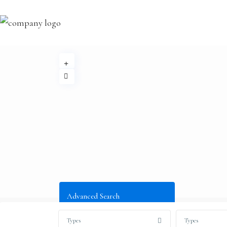
Advanced Search
Types
Types