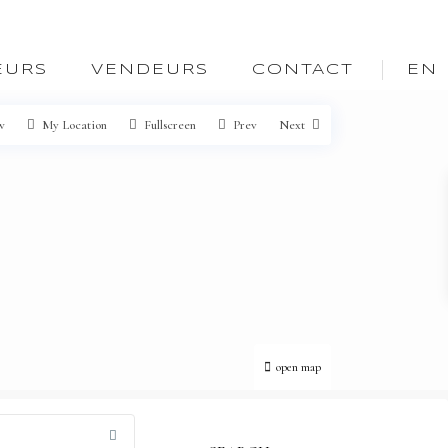
EURS
VENDEURS
CONTACT
EN
w
My Location
Fullscreen
Prev
Next
open map