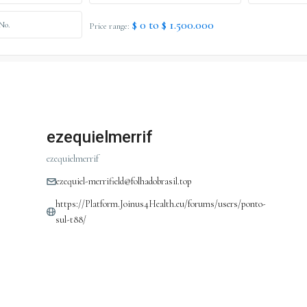
$ 0 to $ 1.500.000
Price range:
ezequielmerrif
ezequielmerrif
ezequiel-merrifield@folhadobrasil.top
https://Platform.Joinus4Health.eu/forums/users/ponto-
sul-t88/