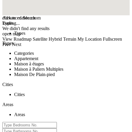
click to enable zoom
Advanced Search
loading...
Types
We didn't find any results
Types
open map
View
Roadmap
Satellite
Hybrid
Terrain
My Location
Fullscreen
Types
Prev
Next
Categories
Appartement
Maison à étages
Maison à Paliers Multiples
Maison De Plain-pied
Cities
Cities
Areas
Areas