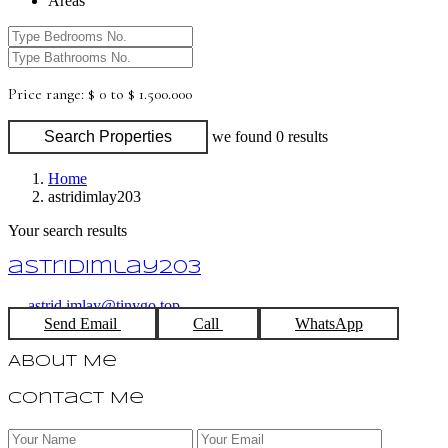
Areas
Price range:
$ 0 to $ 1.500.000
Search Properties
we found
0
results
Home
astridimlay203
Your search results
astridimlay203
astrid.imlay@tinygo.top
Send Email
Call
WhatsApp
About Me
Contact Me