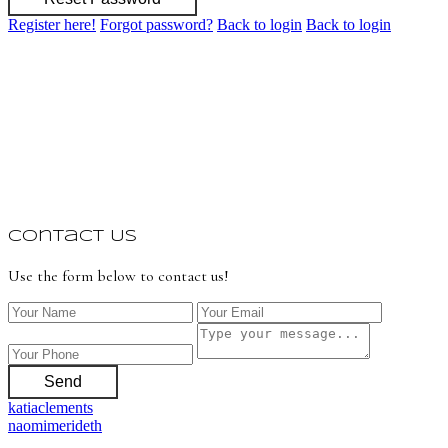
Register here!
Forgot password?
Back to login
Back to login
Contact Us
Use the form below to contact us!
Send
katiaclements
naomimerideth