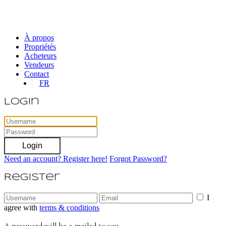
À propos
Propriétés
Acheteurs
Vendeurs
Contact
FR
Login
Login
Need an account? Register here!
Forgot Password?
Register
I
agree with
terms & conditions
A password will be e-mailed to you