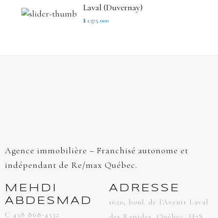
Laval (Duvernay)
$ 1.375.000
Agence immobilière – Franchisé autonome et
indépendant de Re/max Québec.
MEHDI
ADRESSE
ABDESMAD
1620, boul. de l'Avenir Laval
C 438 868-4532
des Rapides, Québec, H7S