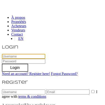
À propos
Propriétés
Acheteurs
Vendeurs
Contact
EN
Login
Login
Need an account? Register here!
Forgot Password?
Register
I
agree with
terms & conditions
A password will be e-mailed to you