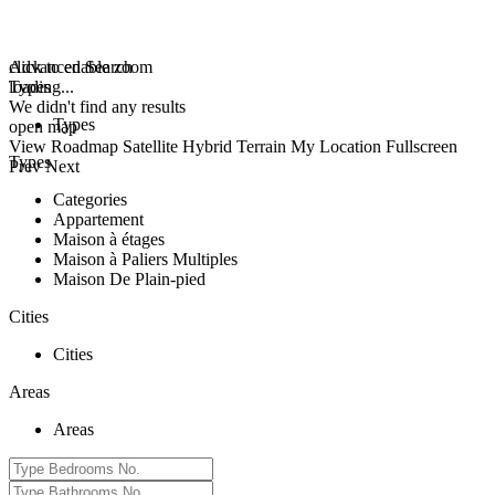
click to enable zoom
Advanced Search
loading...
Types
We didn't find any results
Types
open map
View
Roadmap
Satellite
Hybrid
Terrain
My Location
Fullscreen
Types
Prev
Next
Categories
Appartement
Maison à étages
Maison à Paliers Multiples
Maison De Plain-pied
Cities
Cities
Areas
Areas