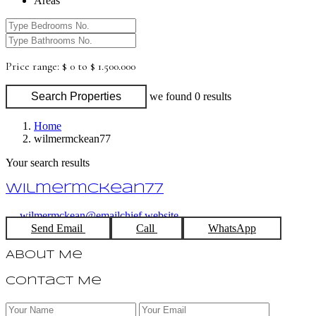
Areas
Price range:
$ 0 to $ 1.500.000
Search Properties
we found
0
results
Home
wilmermckean77
Your search results
wilmermckean77
wilmermckean@emailchief.website
Send Email
Call
WhatsApp
About Me
Contact Me