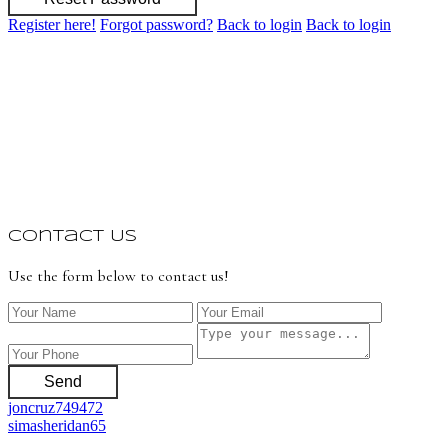
Register here!
Forgot password?
Back to login
Back to login
Contact Us
Use the form below to contact us!
Send
joncruz749472
simasheridan65