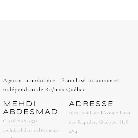
Agence immobilière – Franchisé autonome et
indépendant de Re/max Québec.
MEHDI
ADRESSE
ABDESMAD
1620, boul. de l'Avenir Laval
C 438 868-4532
des Rapides, Québec, H7S
mehdi.abdesmad@remax-
2N4