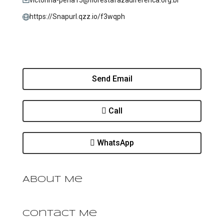
victorina-pena15@florestafazadiferenca.org.br
https://Snapurl.qzz.io/f3wqph
Send Email
Call
WhatsApp
About Me
Contact Me