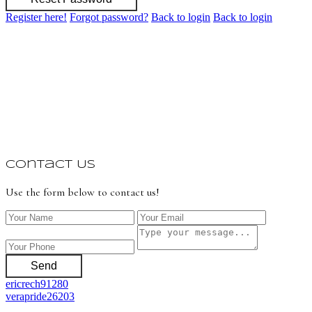
Register here!
Forgot password?
Back to login
Back to login
Contact Us
Use the form below to contact us!
Send
ericrech91280
verapride26203