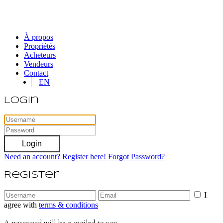
À propos
Propriétés
Acheteurs
Vendeurs
Contact
EN
Login
Login
Need an account? Register here!
Forgot Password?
Register
I
agree with
terms & conditions
A password will be e-mailed to you