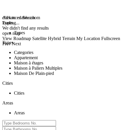
click to enable zoom
Advanced Search
loading...
Types
We didn't find any results
Types
open map
View
Roadmap
Satellite
Hybrid
Terrain
My Location
Fullscreen
Types
Prev
Next
Categories
Appartement
Maison à étages
Maison à Paliers Multiples
Maison De Plain-pied
Cities
Cities
Areas
Areas