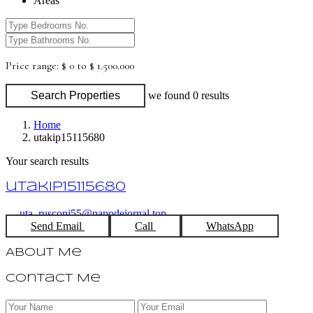
Areas
Price range:
$ 0 to $ 1.500.000
Search Properties
we found
0
results
Home
utakip15115680
Your search results
utakip15115680
uta_rusconi55@papodejornal.top
Send Email
Call
WhatsApp
About Me
Contact Me