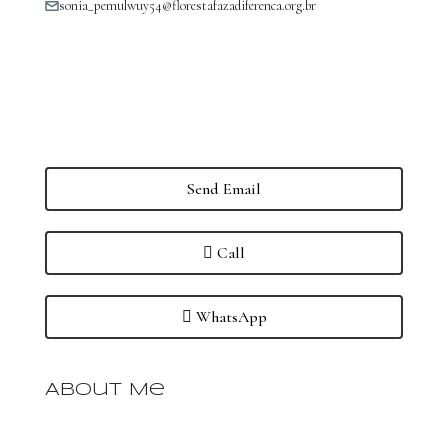
sonia_pemulwuy54@florestafazadiferenca.org.br
Send Email
Call
WhatsApp
About Me