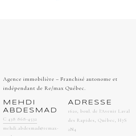
Agence immobilière – Franchisé autonome et
indépendant de Re/max Québec.
MEHDI
ADRESSE
ABDESMAD
1620, boul. de l'Avenir Laval
C 438 868-4532
des Rapides, Québec, H7S
mehdi.abdesmad@remax-
2N4