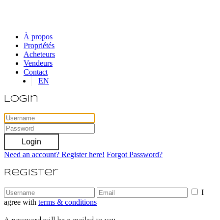
À propos
Propriétés
Acheteurs
Vendeurs
Contact
EN
Login
Login
Need an account? Register here!
Forgot Password?
Register
I
agree with
terms & conditions
A password will be e-mailed to you