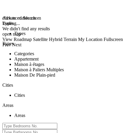
click to enable zoom
Advanced Search
loading...
Types
We didn't find any results
Types
open map
View
Roadmap
Satellite
Hybrid
Terrain
My Location
Fullscreen
Types
Prev
Next
Categories
Appartement
Maison à étages
Maison à Paliers Multiples
Maison De Plain-pied
Cities
Cities
Areas
Areas