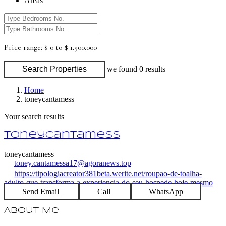
Areas
Price range:
$ 0 to $ 1.500.000
Search Properties
we found
0
results
Home
toneycantamess
Your search results
toneycantamess
toneycantamess
toney.cantamessa17@agoranews.top
https://tipologiacreator381beta.werite.net/roupao-de-toalha-
adulto-que-transforma-a-experiencia-do-seu-hospede-hoje-mesmo
Send Email
Call
WhatsApp
About Me