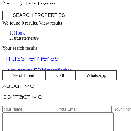
Price range:
$ 0 to $ 1.500.000
We found
0
results.
View results
Home
titussterner89
Your search results
titussterner89
titus-sterner.4477@funemails.shop
Send Email
Call
WhatsApp
About Me
Contact Me