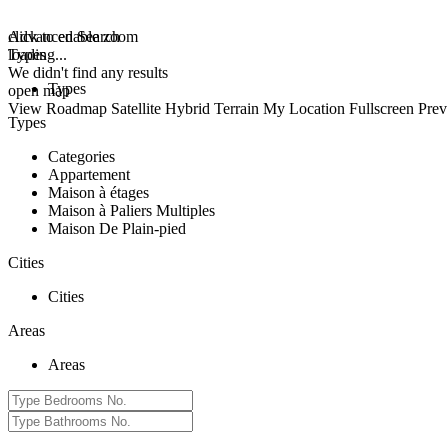
click to enable zoom
Advanced Search
loading...
Types
We didn't find any results
Types
open map
View
Roadmap
Satellite
Hybrid
Terrain
My Location
Fullscreen
Prev
Types
Categories
Appartement
Maison à étages
Maison à Paliers Multiples
Maison De Plain-pied
Cities
Cities
Areas
Areas