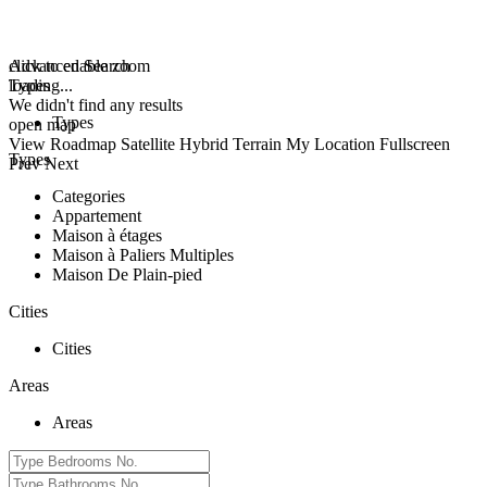
click to enable zoom
Advanced Search
loading...
Types
We didn't find any results
Types
open map
View
Roadmap
Satellite
Hybrid
Terrain
My Location
Fullscreen
Types
Prev
Next
Categories
Appartement
Maison à étages
Maison à Paliers Multiples
Maison De Plain-pied
Cities
Cities
Areas
Areas