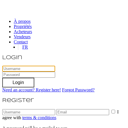
À propos
Propriétés
Acheteurs
Vendeurs
Contact
FR
Login
Login
Need an account? Register here!
Forgot Password?
Register
I
agree with
terms & conditions
A password will be e-mailed to you