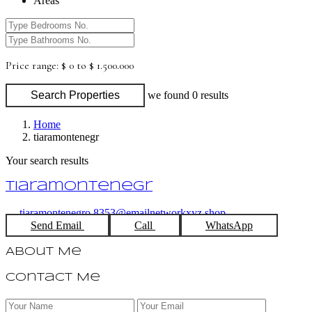
Areas
Price range:
$ 0 to $ 1.500.000
Search Properties
we found
0
results
Home
tiaramontenegr
Your search results
tiaramontenegr
tiaramontenegro.8353@emailnetworkxyz.shop
Send Email
Call
WhatsApp
About Me
Contact Me