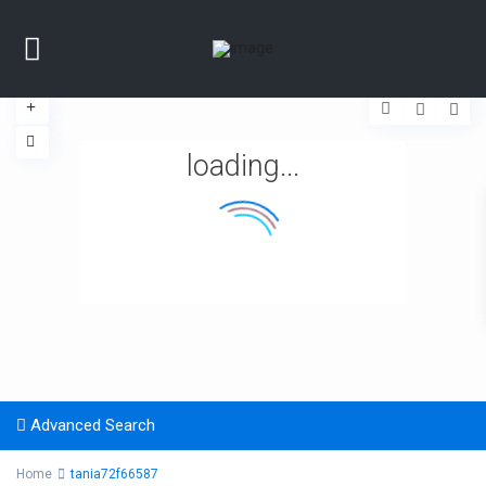
loading...
Advanced Search
Home
tania72f66587