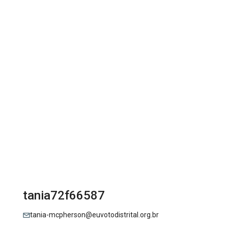
tania72f66587
tania-mcpherson@euvotodistrital.org.br