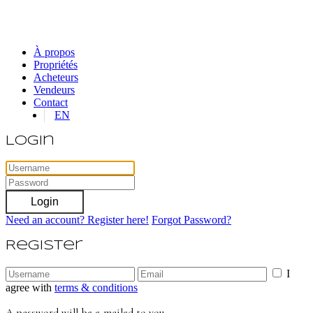
À propos
Propriétés
Acheteurs
Vendeurs
Contact
EN
Login
Login
Need an account? Register here!
Forgot Password?
Register
I
agree with
terms & conditions
A password will be e-mailed to you