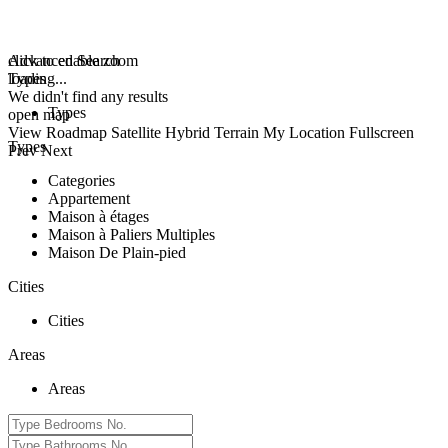
click to enable zoom
Advanced Search
loading...
Types
We didn't find any results
Types
open map
View
Roadmap
Satellite
Hybrid
Terrain
My Location
Fullscreen
Types
Prev
Next
Categories
Appartement
Maison à étages
Maison à Paliers Multiples
Maison De Plain-pied
Cities
Cities
Areas
Areas