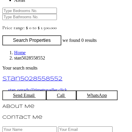
Areas
Price range:
$ 0 to $ 1.500.000
Search Properties
we found
0
results
Home
stan5028558552
Your search results
stan5028558552
stan-ogrady@timetraveller.click
Send Email
Call
WhatsApp
About Me
Contact Me