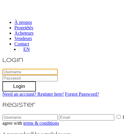
À propos
Propriétés
Acheteurs
Vendeurs
Contact
EN
Login
Login
Need an account? Register here!
Forgot Password?
Register
I
agree with
terms & conditions
A password will be e-mailed to you