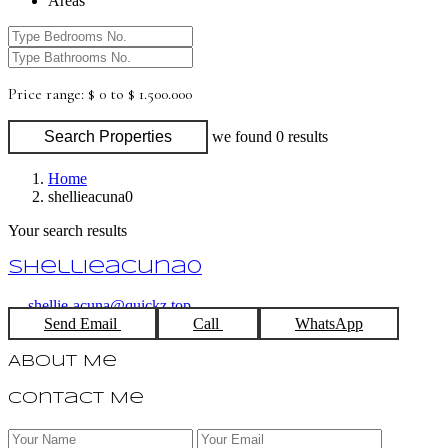
Areas
Price range:
$ 0 to $ 1.500.000
Search Properties
we found
0
results
Home
shellieacuna0
Your search results
shellieacuna0
shellie-acuna@quickz.top
Send Email
Call
WhatsApp
About Me
Contact Me