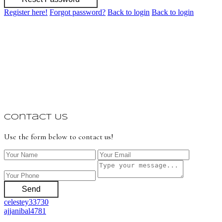
Register here!
Forgot password?
Back to login
Back to login
Contact Us
Use the form below to contact us!
Send
celestey33730
ajjanibal4781