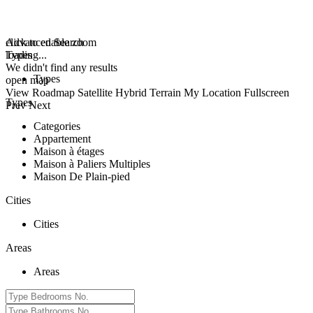
click to enable zoom
Advanced Search
loading...
Types
We didn't find any results
Types
open map
View
Roadmap
Satellite
Hybrid
Terrain
My Location
Fullscreen
Types
Prev
Next
Categories
Appartement
Maison à étages
Maison à Paliers Multiples
Maison De Plain-pied
Cities
Cities
Areas
Areas