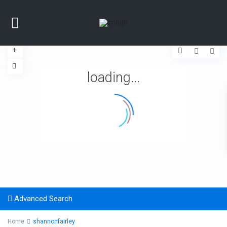
loading...
Advanced Search
Home
shannonfairley