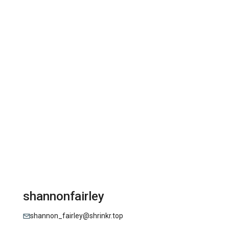
shannonfairley
shannon_fairley@shrinkr.top