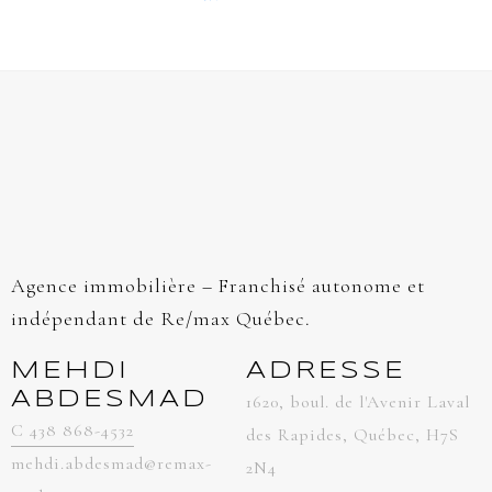
Agence immobilière – Franchisé autonome et
indépendant de Re/max Québec.
MEHDI
ADRESSE
ABDESMAD
1620, boul. de l'Avenir Laval
C 438 868-4532
des Rapides, Québec, H7S
mehdi.abdesmad@remax-
2N4