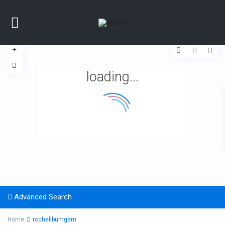
loading...
Advanced Search
Home
rochellbumgarn