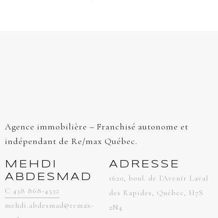
Agence immobilière – Franchisé autonome et
indépendant de Re/max Québec.
MEHDI
ADRESSE
ABDESMAD
1620, boul. de l'Avenir Laval
C 438 868-4532
des Rapides, Québec, H7S
mehdi.abdesmad@remax-
2N4